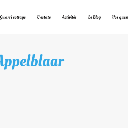
 Gwarri cottage
L’estate
Activités
Le Blog
Vos ques
Appelblaar